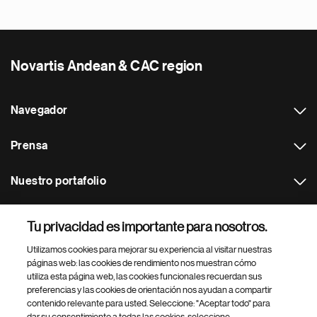
Novartis Andean & CAC region
Navegador
Prensa
Nuestro portafolio
Otras webs
Tu privacidad es importante para nosotros.
Utilizamos cookies para mejorar su experiencia al visitar nuestras
Footer Site Search
páginas web: las cookies de rendimiento nos muestran cómo
utiliza esta página web, las cookies funcionales recuerdan sus
preferencias y las cookies de orientación nos ayudan a compartir
contenido relevante para usted. Seleccione: "Aceptar todo" para
dar su consentimiento a todas las cookies, seleccione