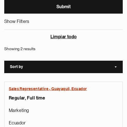
Show Filters
Limpiar todo
Showing 2 results
Sort by
Sort a
Sales Representative - Guayaquil, Ecuador
Regular, Full time
Marketing
Ecuador