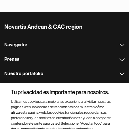
Novartis Andean & CAC region
Navegador
Prensa
Nuestro portafolio
Otras webs
Tu privacidad es importante para nosotros.
Utilizamos cookies para mejorar su experiencia al visitar nuestras
Footer Site Search
páginas web: las cookies de rendimiento nos muestran cómo
utiliza esta página web, las cookies funcionales recuerdan sus
preferencias y las cookies de orientación nos ayudan a compartir
contenido relevante para usted. Seleccione: "Aceptar todo" para
dar su consentimiento a todas las cookies, seleccione