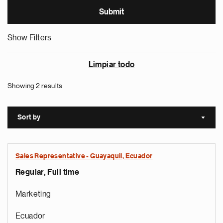
Show Filters
Limpiar todo
Showing 2 results
Sort by
Sort a
Sales Representative - Guayaquil, Ecuador
Regular, Full time
Marketing
Ecuador