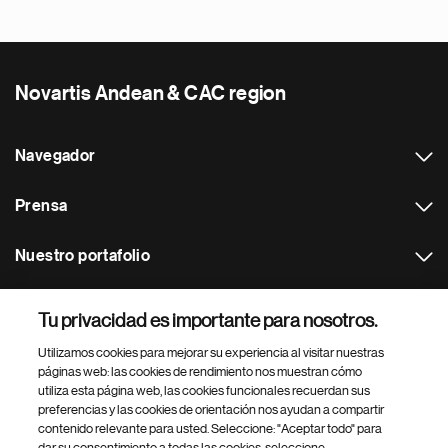
Novartis Andean & CAC region
Navegador
Prensa
Nuestro portafolio
Otras webs
Tu privacidad es importante para nosotros.
Utilizamos cookies para mejorar su experiencia al visitar nuestras
Footer Site Search
páginas web: las cookies de rendimiento nos muestran cómo
utiliza esta página web, las cookies funcionales recuerdan sus
preferencias y las cookies de orientación nos ayudan a compartir
contenido relevante para usted. Seleccione: "Aceptar todo" para
dar su consentimiento a todas las cookies, seleccione