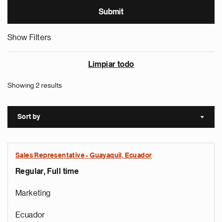
Show Filters
Limpiar todo
Showing 2 results
Sort by
Sort a
Sales Representative - Guayaquil, Ecuador
Regular, Full time
Marketing
Ecuador