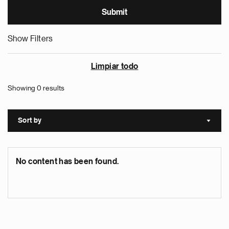
Show Filters
Limpiar todo
Showing 0 results
Sort by
Sort a
No content has been found.