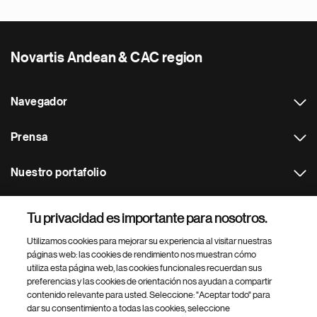
Novartis Andean & CAC region
Navegador
Prensa
Nuestro portafolio
Otras webs
Tu privacidad es importante para nosotros.
Utilizamos cookies para mejorar su experiencia al visitar nuestras
Footer Site Search
páginas web: las cookies de rendimiento nos muestran cómo
utiliza esta página web, las cookies funcionales recuerdan sus
preferencias y las cookies de orientación nos ayudan a compartir
contenido relevante para usted. Seleccione: "Aceptar todo" para
dar su consentimiento a todas las cookies, seleccione