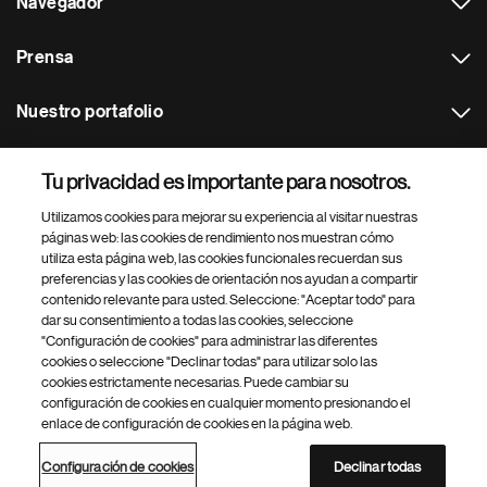
Navegador
Prensa
Nuestro portafolio
Otras webs
Tu privacidad es importante para nosotros.
Utilizamos cookies para mejorar su experiencia al visitar nuestras
Footer Site Search
páginas web: las cookies de rendimiento nos muestran cómo
utiliza esta página web, las cookies funcionales recuerdan sus
preferencias y las cookies de orientación nos ayudan a compartir
contenido relevante para usted. Seleccione: "Aceptar todo" para
dar su consentimiento a todas las cookies, seleccione
"Configuración de cookies" para administrar las diferentes
cookies o seleccione "Declinar todas" para utilizar solo las
cookies estrictamente necesarias. Puede cambiar su
Parte
© 2026 Novartis AG
configuración de cookies en cualquier momento presionando el
inferior
enlace de configuración de cookies en la página web.
Política de privacidad
Términos de uso
Accesibilidad
del
Configuración de cookies
Mapa del sitio
pie
Configuración de cookies
Declinar todas
de