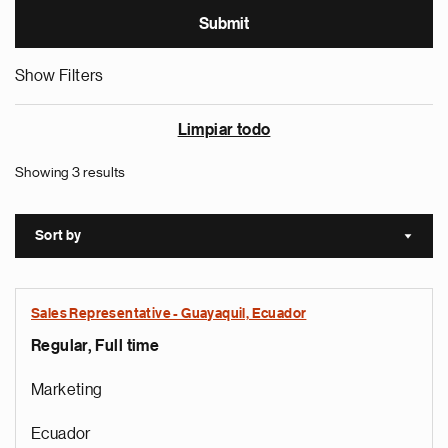
Show Filters
Limpiar todo
Showing 3 results
Sort by
Sort a
Sales Representative - Guayaquil, Ecuador
Regular, Full time
Marketing
Ecuador