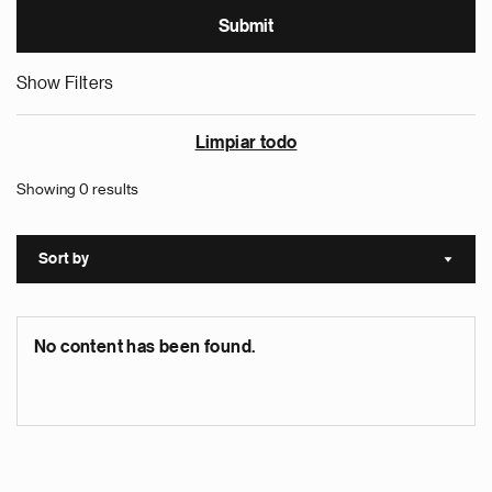
Show Filters
Limpiar todo
Showing 0 results
Sort by
Sort a
No content has been found.