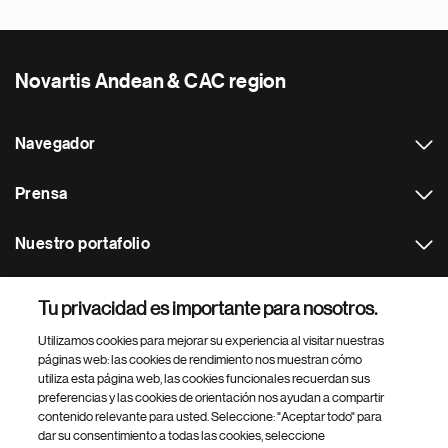
Novartis Andean & CAC region
Navegador
Prensa
Nuestro portafolio
Otras webs
Tu privacidad es importante para nosotros.
Utilizamos cookies para mejorar su experiencia al visitar nuestras
Footer Site Search
páginas web: las cookies de rendimiento nos muestran cómo
utiliza esta página web, las cookies funcionales recuerdan sus
preferencias y las cookies de orientación nos ayudan a compartir
contenido relevante para usted. Seleccione: "Aceptar todo" para
dar su consentimiento a todas las cookies, seleccione