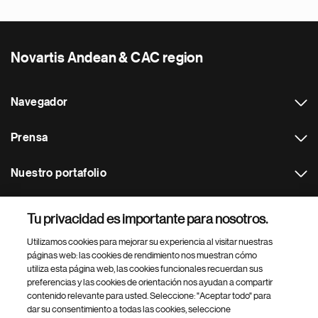
Novartis Andean & CAC region
Navegador
Prensa
Nuestro portafolio
Otras webs
Tu privacidad es importante para nosotros.
Utilizamos cookies para mejorar su experiencia al visitar nuestras
Footer Site Search
páginas web: las cookies de rendimiento nos muestran cómo
utiliza esta página web, las cookies funcionales recuerdan sus
preferencias y las cookies de orientación nos ayudan a compartir
contenido relevante para usted. Seleccione: "Aceptar todo" para
dar su consentimiento a todas las cookies, seleccione