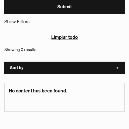
Show Filters
Limpiar todo
Showing 0 results
Sort by
Sort a
No content has been found.