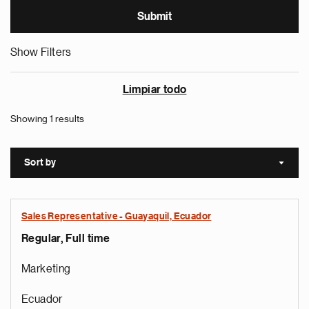
Show Filters
Limpiar todo
Showing 1 results
Sort by
Sort a
Sales Representative - Guayaquil, Ecuador
Regular, Full time
Marketing
Ecuador