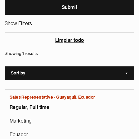
Show Filters
Limpiar todo
Showing 1 results
Sort by
Sort a
Sales Representative - Guayaquil, Ecuador
Regular, Full time
Marketing
Ecuador