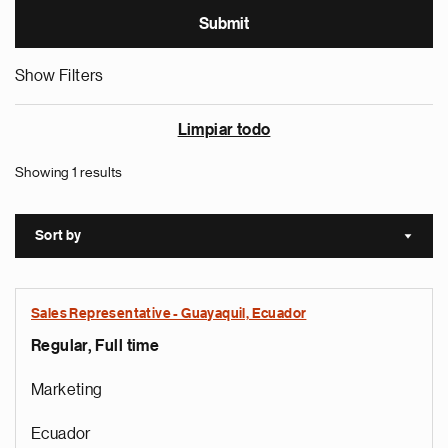
Show Filters
Limpiar todo
Showing 1 results
Sort by
Sort a
Sales Representative - Guayaquil, Ecuador
Regular, Full time
Marketing
Ecuador