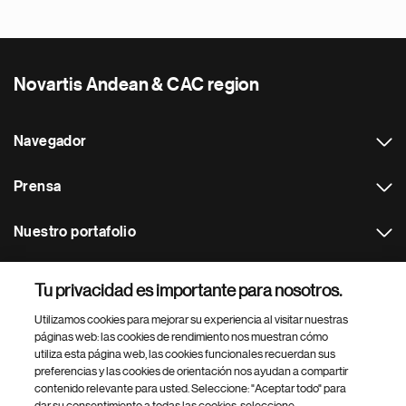
Novartis Andean & CAC region
Navegador
Prensa
Nuestro portafolio
Otras webs
Tu privacidad es importante para nosotros.
Utilizamos cookies para mejorar su experiencia al visitar nuestras
Footer Site Search
páginas web: las cookies de rendimiento nos muestran cómo
utiliza esta página web, las cookies funcionales recuerdan sus
preferencias y las cookies de orientación nos ayudan a compartir
contenido relevante para usted. Seleccione: "Aceptar todo" para
dar su consentimiento a todas las cookies, seleccione