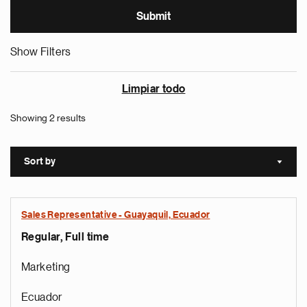
Show Filters
Limpiar todo
Showing 2 results
Sort by
Sort a
Sales Representative - Guayaquil, Ecuador
Regular, Full time
Marketing
Ecuador