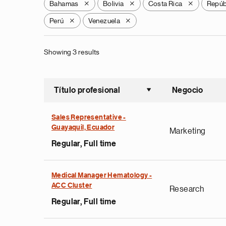
Bahamas
Bolivia
Costa Rica
Repúb
X
X
X
Perú
Venezuela
X
X
Showing 3 results
Título profesional
Negocio
Ordenar a
Sales Representative -
Guayaquil, Ecuador
Marketing
Regular, Full time
Medical Manager Hematology -
ACC Cluster
Research
Regular, Full time