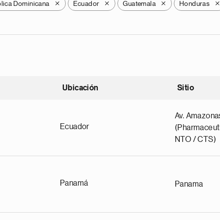
lica Dominicana
Ecuador
Guatemala
Honduras
X
X
X
Ubicación
Sitio
scendente
Av. Amazona
Ecuador
(Pharmaceuti
NTO / CTS)
Panamá
Panama