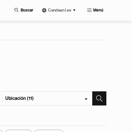
Candean | es
Buscar
Menú
Ubicación (11)