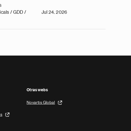
s
cals / GDD /
Jul 24, 2026
Otras webs
Novartis Global
is