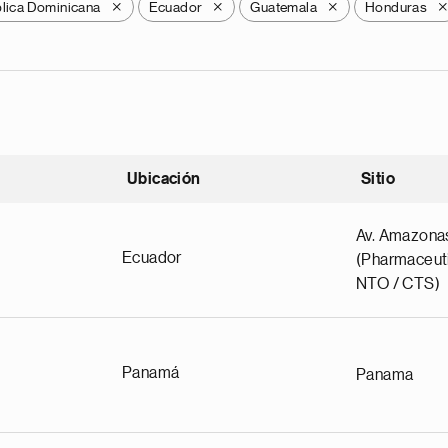
lica Dominicana
Ecuador
Guatemala
Honduras
X
X
X
Ubicación
Sitio
scendente
Av. Amazona
Ecuador
(Pharmaceuti
NTO / CTS)
Panamá
Panama