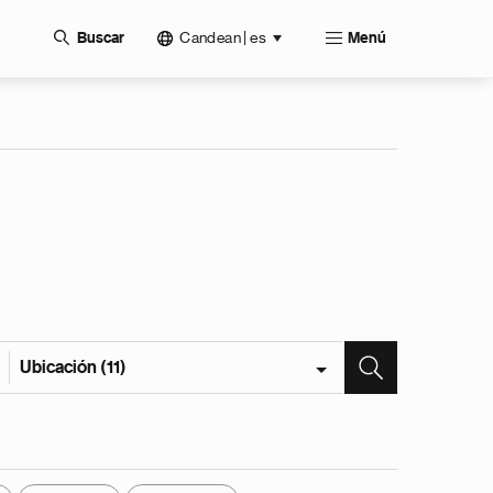
Candean | es
Buscar
Menú
Ubicación (11)