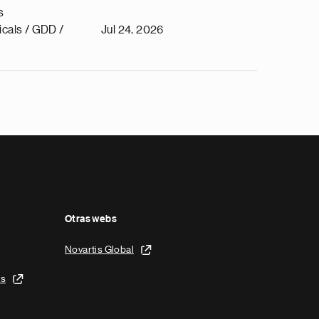
s
cals / GDD /
Jul 24, 2026
Otras webs
Novartis Global
is