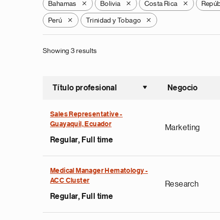
Bahamas
Bolivia
Costa Rica
Repúb
X
X
X
Perú
Trinidad y Tobago
X
X
Showing 3 results
Título profesional
Negocio
Ordenar a
Sales Representative -
Guayaquil, Ecuador
Marketing
Regular, Full time
Medical Manager Hematology -
ACC Cluster
Research
Regular, Full time