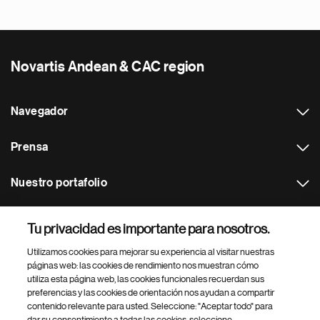
Novartis Andean & CAC region
Navegador
Prensa
Nuestro portafolio
Otras webs
Tu privacidad es importante para nosotros.
Utilizamos cookies para mejorar su experiencia al visitar nuestras
Footer Site Search
páginas web: las cookies de rendimiento nos muestran cómo
utiliza esta página web, las cookies funcionales recuerdan sus
preferencias y las cookies de orientación nos ayudan a compartir
contenido relevante para usted. Seleccione: "Aceptar todo" para
dar su consentimiento a todas las cookies, seleccione