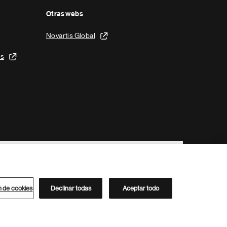
Otras webs
Novartis Global
is
n de cookies
Declinar todas
Aceptar todo
Directorio de Novartis
Este sitio está dirigido al público del clúster ACC