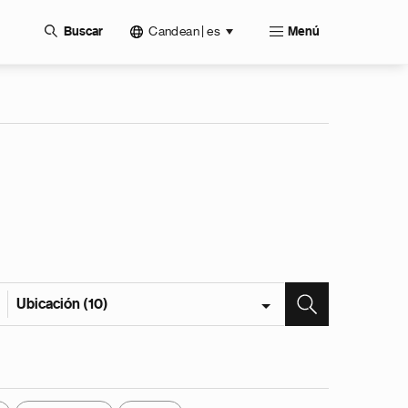
Candean | es
Buscar
Menú
Ubicación (10)