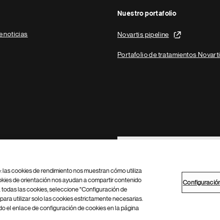
Nuestro portafolio
e noticias
Novartis pipeline
Portafolio de tratamientos Novart
Footer Site Search
b: las cookies de rendimiento nos muestran cómo utiliza
okies de orientación nos ayudan a compartir contenido
Configuració
 todas las cookies, seleccione "Configuración de
para utilizar solo las cookies estrictamente necesarias.
Configuración de cookies
Mapa del sitio
 el enlace de configuración de cookies en la página