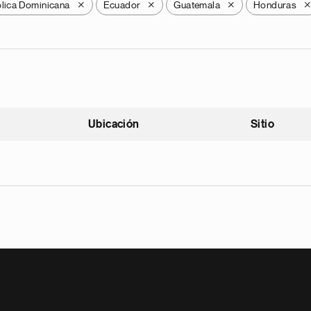
lica Dominicana
Ecuador
Guatemala
Honduras
X
X
X
Ubicación
Sitio
scendente