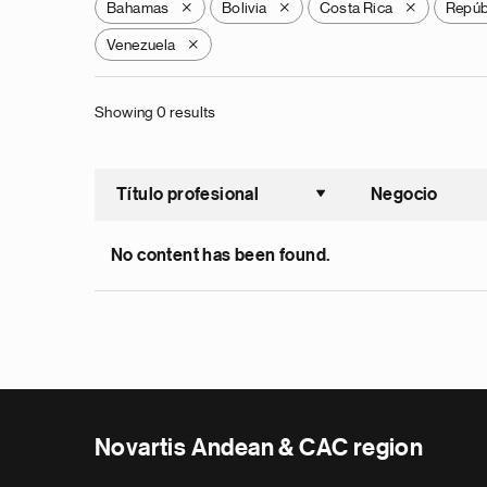
Bahamas
Bolivia
Costa Rica
Repúb
X
X
X
Venezuela
X
Showing 0 results
Título profesional
Negocio
Ordenar a
No content has been found.
Novartis Andean & CAC region