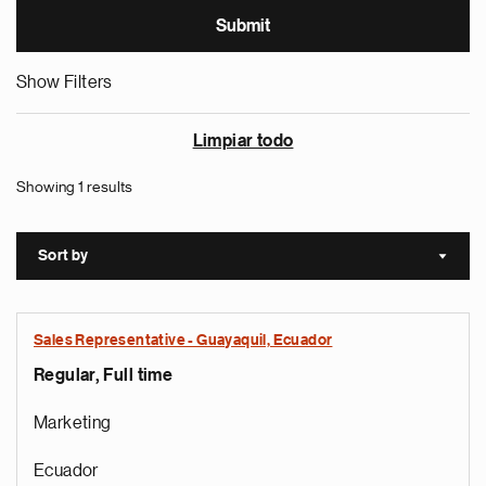
Show Filters
Limpiar todo
Showing 1 results
Sort by
Sort a
Sales Representative - Guayaquil, Ecuador
Regular, Full time
Marketing
Ecuador