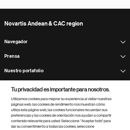
Novartis Andean & CAC region
Navegador
Prensa
Nuestro portafolio
Otras webs
Tu privacidad es importante para nosotros.
Utilizamos cookies para mejorar su experiencia al visitar nuestras
Footer Site Search
páginas web: las cookies de rendimiento nos muestran cómo
utiliza esta página web, las cookies funcionales recuerdan sus
preferencias y las cookies de orientación nos ayudan a compartir
contenido relevante para usted. Seleccione: "Aceptar todo" para
dar su consentimiento a todas las cookies, seleccione