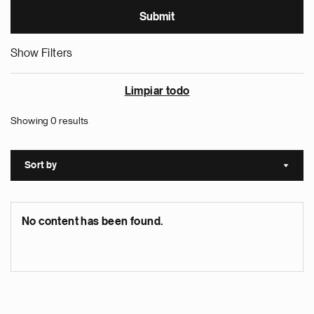
Show Filters
Limpiar todo
Showing 0 results
Sort by
Sort a
No content has been found.