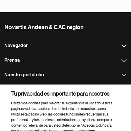
Novartis Andean & CAC region
Navegador
Prensa
Nuestro portafolio
Otras webs
Tu privacidad es importante para nosotros.
Utilizamos cookies para mejorar su experiencia al visitar nuestras
Footer Site Search
páginas web: las cookies de rendimiento nos muestran cómo
utiliza esta página web, las cookies funcionales recuerdan sus
preferencias y las cookies de orientación nos ayudan a compartir
contenido relevante para usted. Seleccione: "Aceptar todo" para
dar su consentimiento a todas las cookies, seleccione