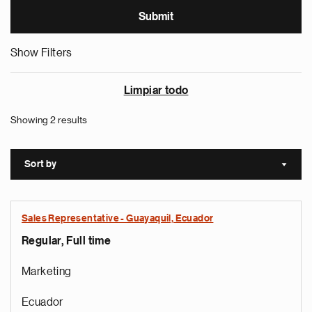
Show Filters
Limpiar todo
Showing 2 results
Sort by
Sort a
Sales Representative - Guayaquil, Ecuador
Regular, Full time
Marketing
Ecuador