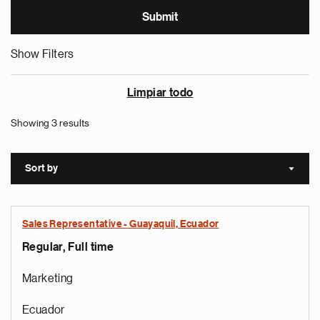
Show Filters
Limpiar todo
Showing 3 results
Sort by
Sort a
Sales Representative - Guayaquil, Ecuador
Regular, Full time
Marketing
Ecuador