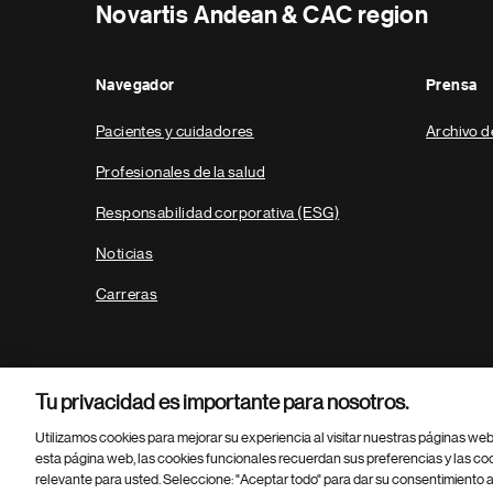
Novartis Andean & CAC region
Navegador
Prensa
Pacientes y cuidadores
Archivo d
Profesionales de la salud
Responsabilidad corporativa (ESG)
Noticias
Carreras
Tu privacidad es importante para nosotros.
Utilizamos cookies para mejorar su experiencia al visitar nuestras páginas we
esta página web, las cookies funcionales recuerdan sus preferencias y las co
relevante para usted. Seleccione: "Aceptar todo" para dar su consentimiento a
Parte
© 2026 Novartis AG