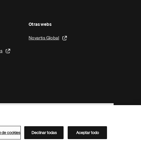
Otras webs
Novartis Global
is
n de cookies
Declinar todas
Aceptar todo
Directorio de Novartis