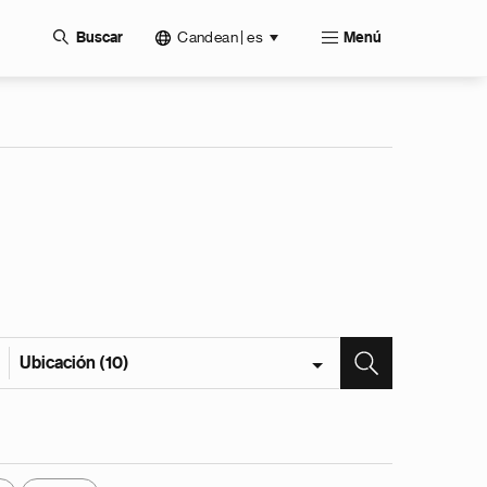
Candean | es
Buscar
Menú
Ubicación (10)