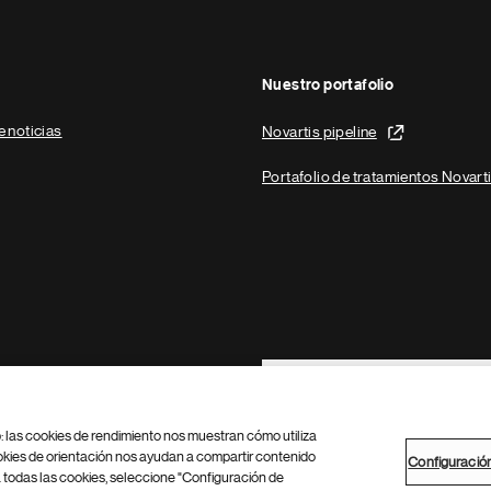
Nuestro portafolio
e noticias
Novartis pipeline
Portafolio de tratamientos Novart
Footer Site Search
b: las cookies de rendimiento nos muestran cómo utiliza
okies de orientación nos ayudan a compartir contenido
Configuració
 todas las cookies, seleccione "Configuración de