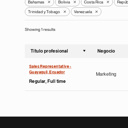
Bahamas
Bolivia
Costa Rica
Repúb
X
X
X
Trinidad y Tobago
Venezuela
X
X
Showing 1 results
Título profesional
Negocio
Ordenar a
Sales Representative -
Guayaquil, Ecuador
Marketing
Regular, Full time