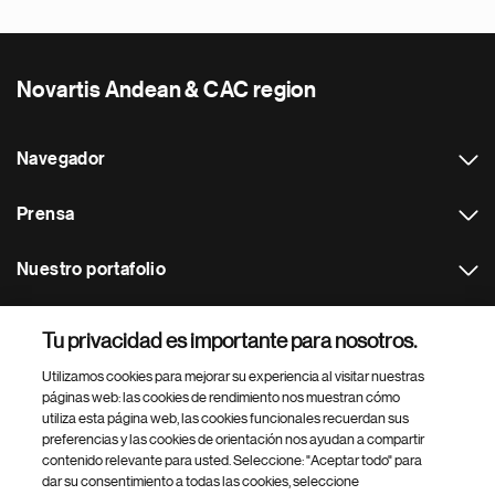
Novartis Andean & CAC region
Navegador
Prensa
Nuestro portafolio
Otras webs
Tu privacidad es importante para nosotros.
Utilizamos cookies para mejorar su experiencia al visitar nuestras
Footer Site Search
páginas web: las cookies de rendimiento nos muestran cómo
utiliza esta página web, las cookies funcionales recuerdan sus
preferencias y las cookies de orientación nos ayudan a compartir
contenido relevante para usted. Seleccione: "Aceptar todo" para
dar su consentimiento a todas las cookies, seleccione