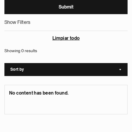
Show Filters
Limpiar todo
Showing 0 results
Sort by
Sort a
No content has been found.