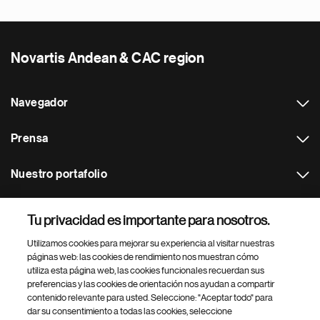
Novartis Andean & CAC region
Navegador
Prensa
Nuestro portafolio
Otras webs
Tu privacidad es importante para nosotros.
Utilizamos cookies para mejorar su experiencia al visitar nuestras
Footer Site Search
páginas web: las cookies de rendimiento nos muestran cómo
utiliza esta página web, las cookies funcionales recuerdan sus
preferencias y las cookies de orientación nos ayudan a compartir
contenido relevante para usted. Seleccione: "Aceptar todo" para
dar su consentimiento a todas las cookies, seleccione