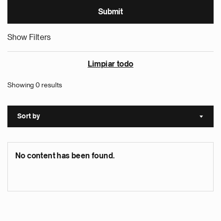
Show Filters
Limpiar todo
Showing 0 results
Sort by
Sort a
No content has been found.