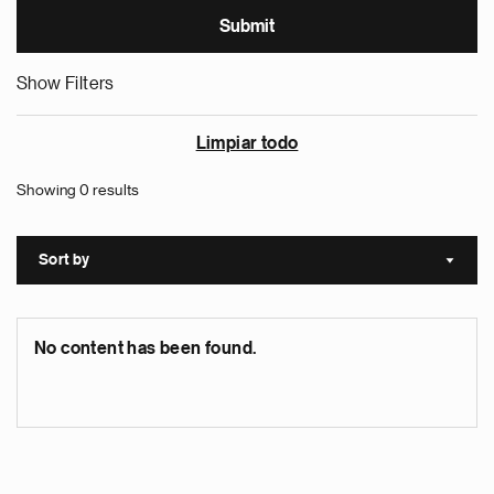
Show Filters
Limpiar todo
Showing 0 results
Sort by
Sort a
No content has been found.