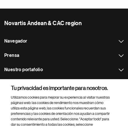
Novartis Andean & CAC region
Navegador
Prensa
Nuestro portafolio
Otras webs
Tu privacidad es importante para nosotros.
Utilizamos cookies para mejorar su experiencia al visitar nuestras
Footer Site Search
páginas web: las cookies de rendimiento nos muestran cómo
utiliza esta página web, las cookies funcionales recuerdan sus
preferencias y las cookies de orientación nos ayudan a compartir
contenido relevante para usted. Seleccione: "Aceptar todo" para
dar su consentimiento a todas las cookies, seleccione