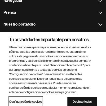
Navegador
Prensa
Nuestro portafolio
Otras webs
Tu privacidad es importante para nosotros.
Utilizamos cookies para mejorar su experiencia al visitar nuestras
Footer Site Search
páginas web: las cookies de rendimiento nos muestran cómo
utiliza esta página web, las cookies funcionales recuerdan sus
preferencias y las cookies de orientación nos ayudan a compartir
contenido relevante para usted. Seleccione: "Aceptar todo" para
dar su consentimiento a todas las cookies, seleccione
"Configuración de cookies" para administrar las diferentes
cookies o seleccione "Declinar todas" para utilizar solo las
cookies estrictamente necesarias. Puede cambiar su
Parte
© 2026 Novartis AG
configuración de cookies en cualquier momento presionando el
inferior
enlace de configuración de cookies en la página web.
Política de privacidad
Términos de uso
Accesibilidad
del
Configuración de cookies
Mapa del sitio
pie
Configuración de cookies
Declinar todas
de