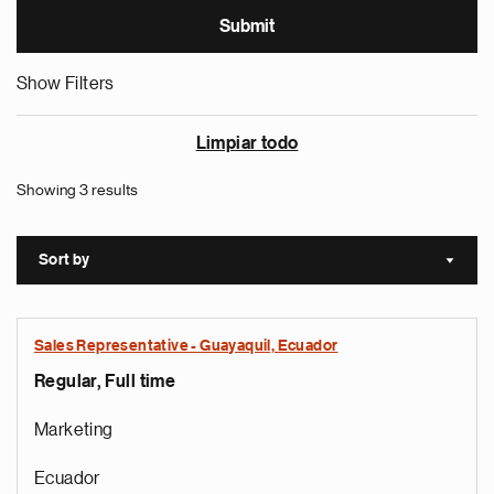
Show Filters
Limpiar todo
Showing 3 results
Sort by
Sort a
Sales Representative - Guayaquil, Ecuador
Regular, Full time
Marketing
Ecuador