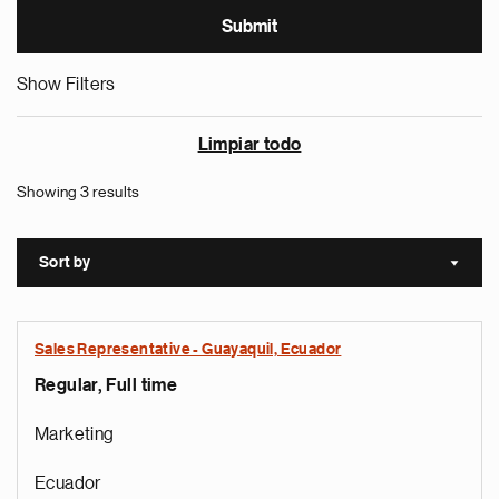
Show Filters
Limpiar todo
Showing 3 results
Sort by
Sort a
Sales Representative - Guayaquil, Ecuador
Regular, Full time
Marketing
Ecuador