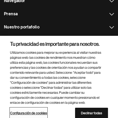
Navegador
Prensa
Nuestro portafolio
Otras webs
Tu privacidad es importante para nosotros.
Utilizamos cookies para mejorar su experiencia al visitar nuestras
Footer Site Search
páginas web: las cookies de rendimiento nos muestran cómo
utiliza esta página web, las cookies funcionales recuerdan sus
preferencias y las cookies de orientación nos ayudan a compartir
contenido relevante para usted. Seleccione: "Aceptar todo" para
dar su consentimiento a todas las cookies, seleccione
"Configuración de cookies" para administrar las diferentes
cookies o seleccione "Declinar todas" para utilizar solo las
cookies estrictamente necesarias. Puede cambiar su
Parte
© 2026 Novartis AG
configuración de cookies en cualquier momento presionando el
inferior
enlace de configuración de cookies en la página web.
Política de privacidad
Términos de uso
Accesibilidad
del
Configuración de cookies
Mapa del sitio
pie
Configuración de cookies
Declinar todas
de