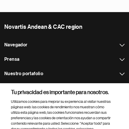
Novartis Andean & CAC region
Navegador
Prensa
Nuestro portafolio
Otras webs
Tu privacidad es importante para nosotros.
Utilizamos cookies para mejorar su experiencia al visitar nuestras
Footer Site Search
páginas web: las cookies de rendimiento nos muestran cómo
utiliza esta página web, las cookies funcionales recuerdan sus
preferencias y las cookies de orientación nos ayudan a compartir
contenido relevante para usted. Seleccione: "Aceptar todo" para
dar su consentimiento a todas las cookies, seleccione