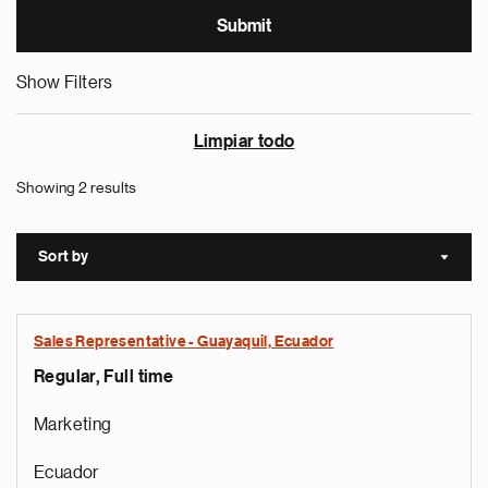
Show Filters
Limpiar todo
Showing 2 results
Sort by
Sort a
Sales Representative - Guayaquil, Ecuador
Regular, Full time
Marketing
Ecuador