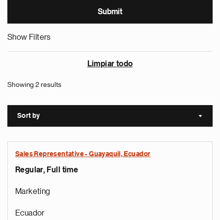
Show Filters
Limpiar todo
Showing 2 results
Sort by
Sort a
Sales Representative - Guayaquil, Ecuador
Regular, Full time
Marketing
Ecuador