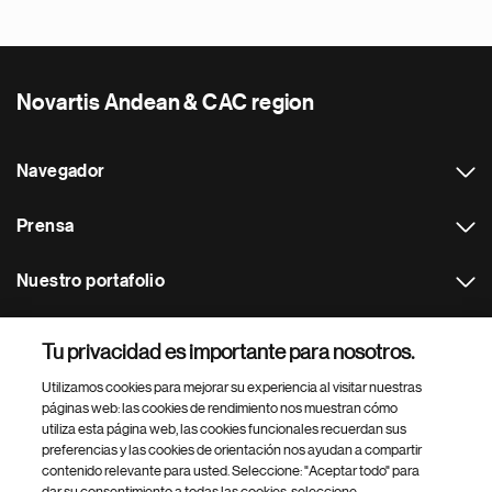
Novartis Andean & CAC region
Navegador
Prensa
Nuestro portafolio
Otras webs
Tu privacidad es importante para nosotros.
Utilizamos cookies para mejorar su experiencia al visitar nuestras
Footer Site Search
páginas web: las cookies de rendimiento nos muestran cómo
utiliza esta página web, las cookies funcionales recuerdan sus
preferencias y las cookies de orientación nos ayudan a compartir
contenido relevante para usted. Seleccione: "Aceptar todo" para
dar su consentimiento a todas las cookies, seleccione