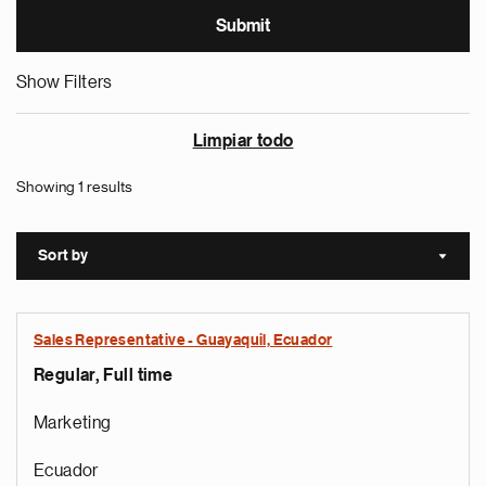
Show Filters
Limpiar todo
Showing 1 results
Sort by
Sort a
Sales Representative - Guayaquil, Ecuador
Regular, Full time
Marketing
Ecuador