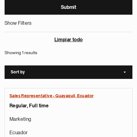
Show Filters
Limpiar todo
Showing 1 results
Sort by
Sort a
Sales Representative - Guayaquil, Ecuador
Regular, Full time
Marketing
Ecuador