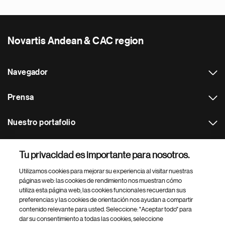
Novartis Andean & CAC region
Navegador
Prensa
Nuestro portafolio
Otras webs
Tu privacidad es importante para nosotros.
Utilizamos cookies para mejorar su experiencia al visitar nuestras
Footer Site Search
páginas web: las cookies de rendimiento nos muestran cómo
utiliza esta página web, las cookies funcionales recuerdan sus
preferencias y las cookies de orientación nos ayudan a compartir
contenido relevante para usted. Seleccione: "Aceptar todo" para
dar su consentimiento a todas las cookies, seleccione