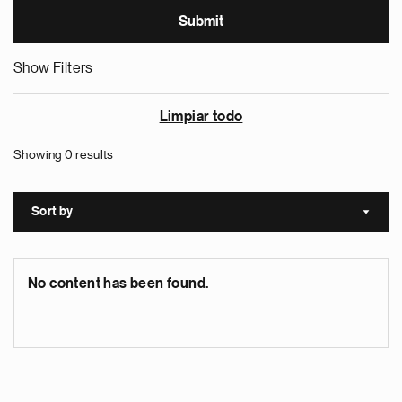
Show Filters
Limpiar todo
Showing 0 results
Sort by
Sort a
No content has been found.