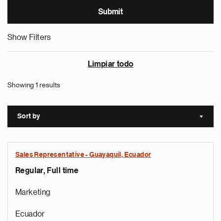
Show Filters
Limpiar todo
Showing 1 results
Sort by
Sort a
Sales Representative - Guayaquil, Ecuador
Regular, Full time
Marketing
Ecuador