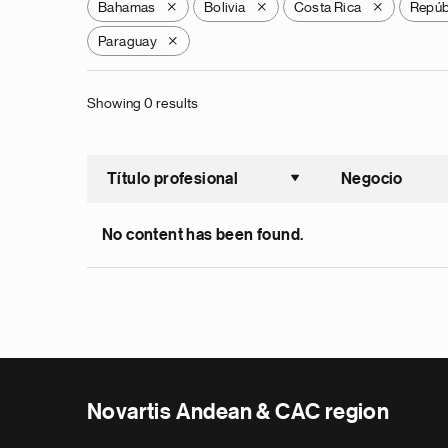
Bahamas
Bolivia
Costa Rica
Repúb
X
X
X
Paraguay
X
Showing 0 results
Título profesional
Negocio
Ordenar a
No content has been found.
Novartis Andean & CAC region