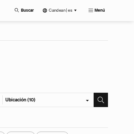
Candean | es
Buscar
Menú
Ubicación (10)