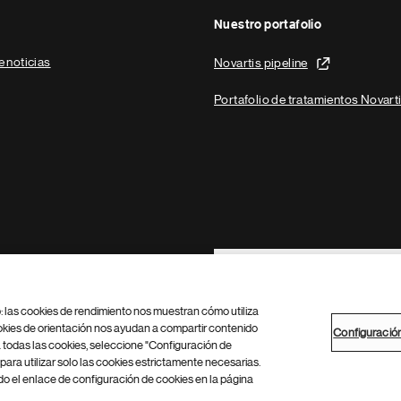
Nuestro portafolio
e noticias
Novartis pipeline
Portafolio de tratamientos Novart
Footer Site Search
b: las cookies de rendimiento nos muestran cómo utiliza
okies de orientación nos ayudan a compartir contenido
Configuració
 todas las cookies, seleccione "Configuración de
para utilizar solo las cookies estrictamente necesarias.
Configuración de cookies
Mapa del sitio
 el enlace de configuración de cookies en la página