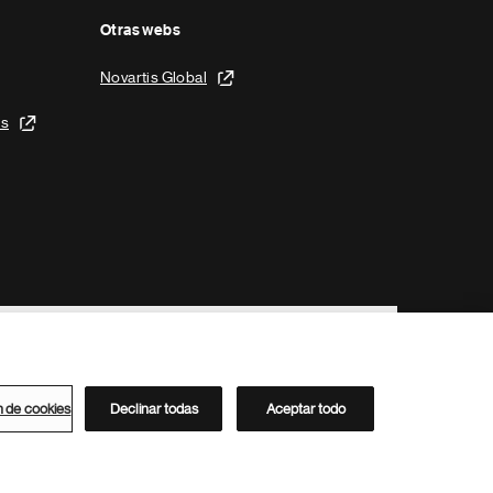
Otras webs
Novartis Global
is
n de cookies
Declinar todas
Aceptar todo
Directorio de Novartis
Este sitio está dirigido al público del clúster ACC