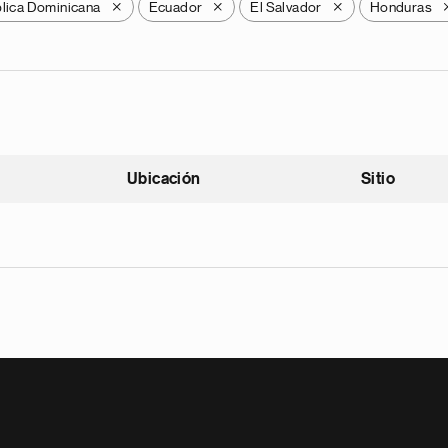
lica Dominicana
Ecuador
El Salvador
Honduras
X
X
X
Ubicación
Sitio
scendente