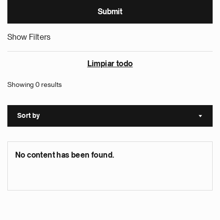
Show Filters
Limpiar todo
Showing 0 results
Sort by
Sort a
No content has been found.