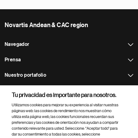
Novartis Andean & CAC region
Navegador
Prensa
Nuestro portafolio
Otras webs
Tu privacidad es importante para nosotros.
Utilizamos cookies para mejorar su experiencia al visitar nuestras
Footer Site Search
páginas web: las cookies de rendimiento nos muestran cómo
utiliza esta página web, las cookies funcionales recuerdan sus
preferencias y las cookies de orientación nos ayudan a compartir
contenido relevante para usted. Seleccione: "Aceptar todo" para
dar su consentimiento a todas las cookies, seleccione