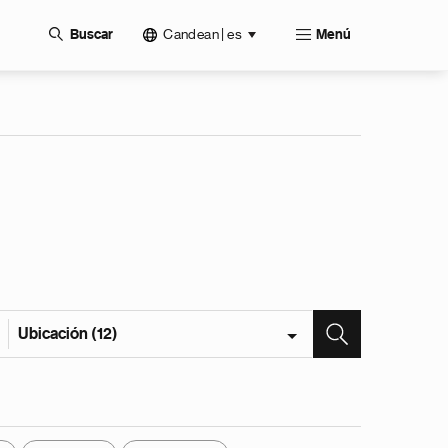
Candean | es
Buscar
Menú
Ubicación (12)