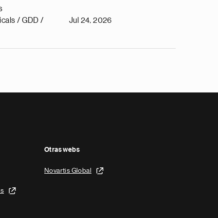
s
cals / GDD /
Jul 24, 2026
Otras webs
Novartis Global
is