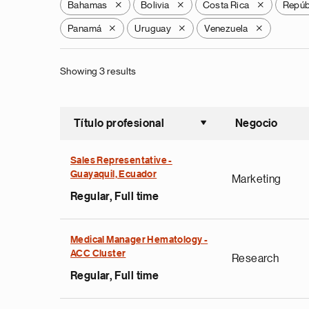
Bahamas
Bolivia
Costa Rica
Repúb
X
X
X
Panamá
Uruguay
Venezuela
X
X
X
Showing 3 results
Título profesional
Negocio
Ordenar a
Sales Representative -
Guayaquil, Ecuador
Marketing
Regular, Full time
Medical Manager Hematology -
ACC Cluster
Research
Regular, Full time