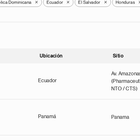
lica Dominicana
Ecuador
El Salvador
Honduras
X
X
X
Ubicación
Sitio
scendente
Av. Amazona
Ecuador
(Pharmaceuti
NTO / CTS)
Panamá
Panama