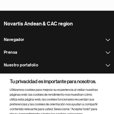
Novartis Andean & CAC region
Navegador
Prensa
Nuestro portafolio
Otras webs
Tu privacidad es importante para nosotros.
Utilizamos cookies para mejorar su experiencia al visitar nuestras
Footer Site Search
páginas web: las cookies de rendimiento nos muestran cómo
utiliza esta página web, las cookies funcionales recuerdan sus
preferencias y las cookies de orientación nos ayudan a compartir
contenido relevante para usted. Seleccione: "Aceptar todo" para
dar su consentimiento a todas las cookies, seleccione