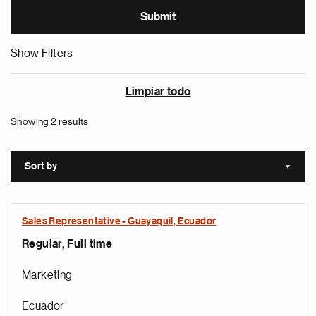
Show Filters
Limpiar todo
Showing 2 results
Sort by
Sort a
Sales Representative - Guayaquil, Ecuador
Regular, Full time
Marketing
Ecuador