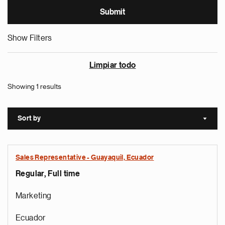
Show Filters
Limpiar todo
Showing 1 results
Sort by
Sort a
Sales Representative - Guayaquil, Ecuador
Regular, Full time
Marketing
Ecuador