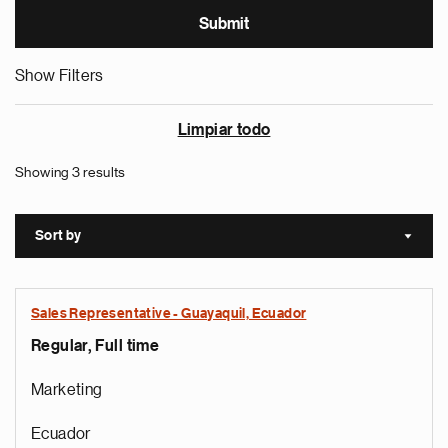
Show Filters
Limpiar todo
Showing 3 results
Sort by
Sort a
Sales Representative - Guayaquil, Ecuador
Regular, Full time
Marketing
Ecuador