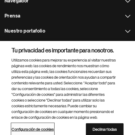
Navegador
Prensa
Nuestro portafolio
Otras webs
Tu privacidad es importante para nosotros.
Utilizamos cookies para mejorar su experiencia al visitar nuestras
Footer Site Search
páginas web: las cookies de rendimiento nos muestran cómo
utiliza esta página web, las cookies funcionales recuerdan sus
preferencias y las cookies de orientación nos ayudan a compartir
contenido relevante para usted. Seleccione: "Aceptar todo" para
dar su consentimiento a todas las cookies, seleccione
"Configuración de cookies" para administrar las diferentes
cookies o seleccione "Declinar todas" para utilizar solo las
cookies estrictamente necesarias. Puede cambiar su
Parte
© 2026 Novartis AG
configuración de cookies en cualquier momento presionando el
inferior
enlace de configuración de cookies en la página web.
Política de privacidad
Términos de uso
Accesibilidad
del
Configuración de cookies
Mapa del sitio
pie
Configuración de cookies
Declinar todas
de