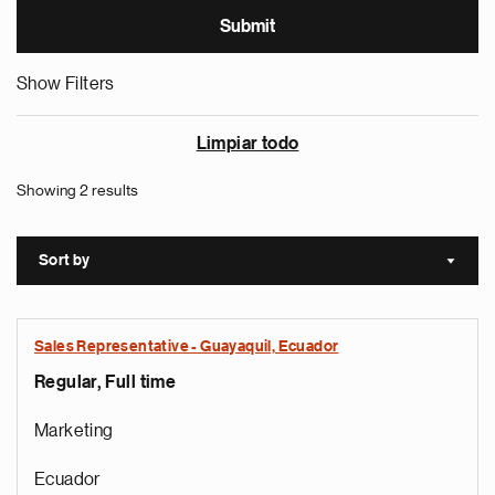
Show Filters
Limpiar todo
Showing 2 results
Sort by
Sort a
Sales Representative - Guayaquil, Ecuador
Regular, Full time
Marketing
Ecuador