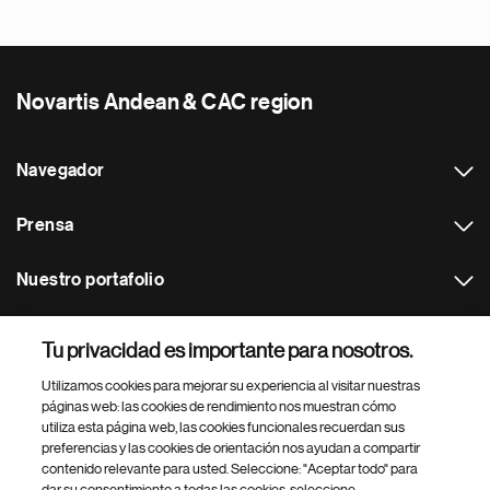
Novartis Andean & CAC region
Navegador
Prensa
Nuestro portafolio
Otras webs
Tu privacidad es importante para nosotros.
Utilizamos cookies para mejorar su experiencia al visitar nuestras
Footer Site Search
páginas web: las cookies de rendimiento nos muestran cómo
utiliza esta página web, las cookies funcionales recuerdan sus
preferencias y las cookies de orientación nos ayudan a compartir
contenido relevante para usted. Seleccione: "Aceptar todo" para
dar su consentimiento a todas las cookies, seleccione