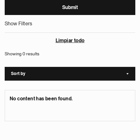
Show Filters
Limpiar todo
Showing 0 results
Sort by
Sort a
No content has been found.