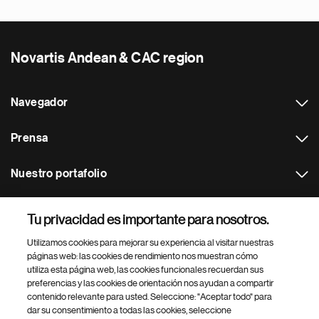
Novartis Andean & CAC region
Navegador
Prensa
Nuestro portafolio
Otras webs
Tu privacidad es importante para nosotros.
Utilizamos cookies para mejorar su experiencia al visitar nuestras
Footer Site Search
páginas web: las cookies de rendimiento nos muestran cómo
utiliza esta página web, las cookies funcionales recuerdan sus
preferencias y las cookies de orientación nos ayudan a compartir
contenido relevante para usted. Seleccione: "Aceptar todo" para
dar su consentimiento a todas las cookies, seleccione