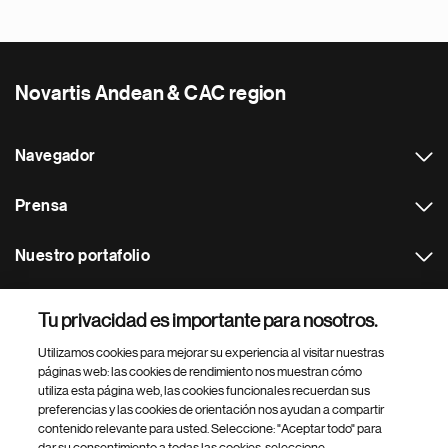
Novartis Andean & CAC region
Navegador
Prensa
Nuestro portafolio
Otras webs
Tu privacidad es importante para nosotros.
Utilizamos cookies para mejorar su experiencia al visitar nuestras
Footer Site Search
páginas web: las cookies de rendimiento nos muestran cómo
utiliza esta página web, las cookies funcionales recuerdan sus
preferencias y las cookies de orientación nos ayudan a compartir
contenido relevante para usted. Seleccione: "Aceptar todo" para
dar su consentimiento a todas las cookies, seleccione