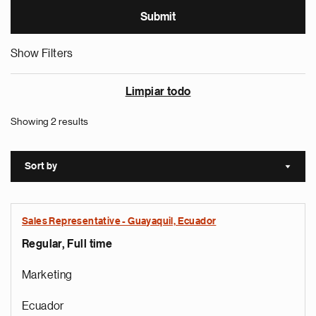
Show Filters
Limpiar todo
Showing 2 results
Sort by
Sort a
Sales Representative - Guayaquil, Ecuador
Regular, Full time
Marketing
Ecuador