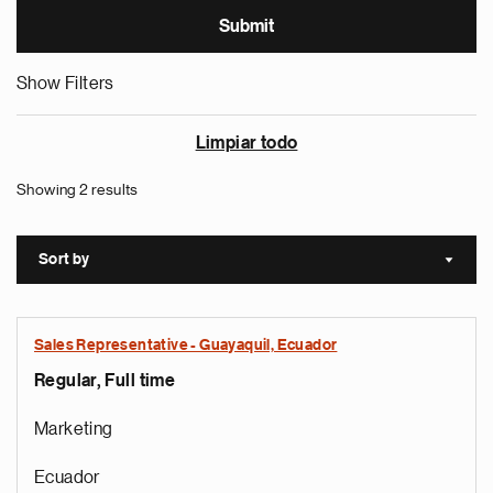
Show Filters
Limpiar todo
Showing 2 results
Sort by
Sort a
Sales Representative - Guayaquil, Ecuador
Regular, Full time
Marketing
Ecuador