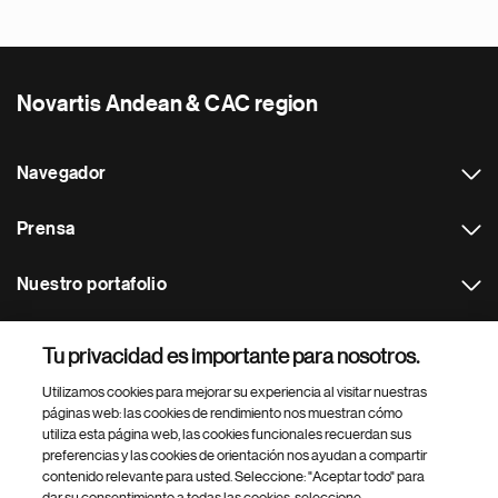
Novartis Andean & CAC region
Navegador
Prensa
Nuestro portafolio
Otras webs
Tu privacidad es importante para nosotros.
Utilizamos cookies para mejorar su experiencia al visitar nuestras
Footer Site Search
páginas web: las cookies de rendimiento nos muestran cómo
utiliza esta página web, las cookies funcionales recuerdan sus
preferencias y las cookies de orientación nos ayudan a compartir
contenido relevante para usted. Seleccione: "Aceptar todo" para
dar su consentimiento a todas las cookies, seleccione