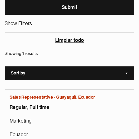
Show Filters
Limpiar todo
Showing 1 results
Sort by
Sort a
Sales Representative - Guayaquil, Ecuador
Regular, Full time
Marketing
Ecuador