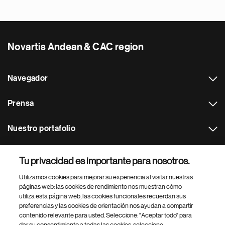
Novartis Andean & CAC region
Navegador
Prensa
Nuestro portafolio
Otras webs
Tu privacidad es importante para nosotros.
Utilizamos cookies para mejorar su experiencia al visitar nuestras
Footer Site Search
páginas web: las cookies de rendimiento nos muestran cómo
utiliza esta página web, las cookies funcionales recuerdan sus
preferencias y las cookies de orientación nos ayudan a compartir
contenido relevante para usted. Seleccione: "Aceptar todo" para
dar su consentimiento a todas las cookies, seleccione