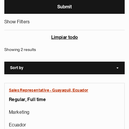
Show Filters
Limpiar todo
Showing 2 results
Sort by
Sort a
Sales Representative - Guayaquil, Ecuador
Regular, Full time
Marketing
Ecuador