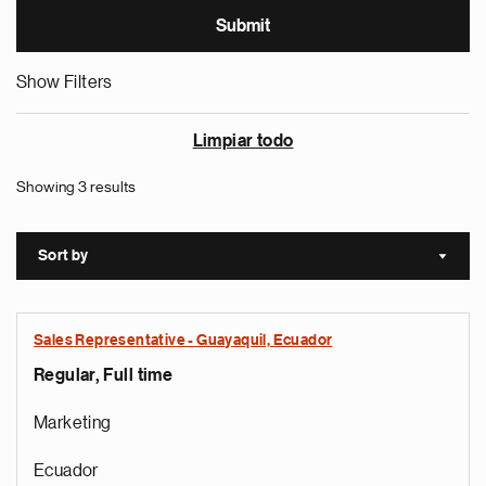
Show Filters
Limpiar todo
Showing 3 results
Sort by
Sort a
Sales Representative - Guayaquil, Ecuador
Regular, Full time
Marketing
Ecuador