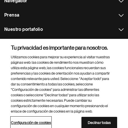
Navegador
Prensa
Nuestro portafolio
Otras webs
Tu privacidad es importante para nosotros.
Utilizamos cookies para mejorar su experiencia al visitar nuestras
Footer Site Search
páginas web: las cookies de rendimiento nos muestran cómo
utiliza esta página web, las cookies funcionales recuerdan sus
preferencias y las cookies de orientación nos ayudan a compartir
contenido relevante para usted. Seleccione: "Aceptar todo" para
dar su consentimiento a todas las cookies, seleccione
"Configuración de cookies" para administrar las diferentes
cookies o seleccione "Declinar todas" para utilizar solo las
cookies estrictamente necesarias. Puede cambiar su
Parte
© 2026 Novartis AG
configuración de cookies en cualquier momento presionando el
inferior
enlace de configuración de cookies en la página web.
Política de privacidad
Términos de uso
Accesibilidad
del
Configuración de cookies
Mapa del sitio
pie
Configuración de cookies
Declinar todas
de