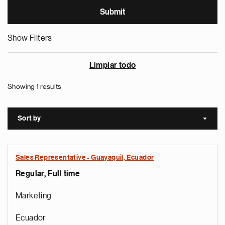
Show Filters
Limpiar todo
Showing 1 results
Sort by
Sort a
Sales Representative - Guayaquil, Ecuador
Regular, Full time
Marketing
Ecuador