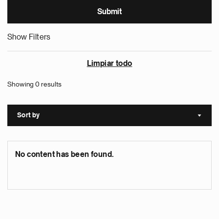
Show Filters
Limpiar todo
Showing 0 results
Sort by
Sort a
No content has been found.