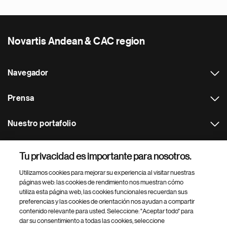
Novartis Andean & CAC region
Navegador
Prensa
Nuestro portafolio
Otras webs
Tu privacidad es importante para nosotros.
Utilizamos cookies para mejorar su experiencia al visitar nuestras
Footer Site Search
páginas web: las cookies de rendimiento nos muestran cómo
utiliza esta página web, las cookies funcionales recuerdan sus
preferencias y las cookies de orientación nos ayudan a compartir
contenido relevante para usted. Seleccione: "Aceptar todo" para
dar su consentimiento a todas las cookies, seleccione