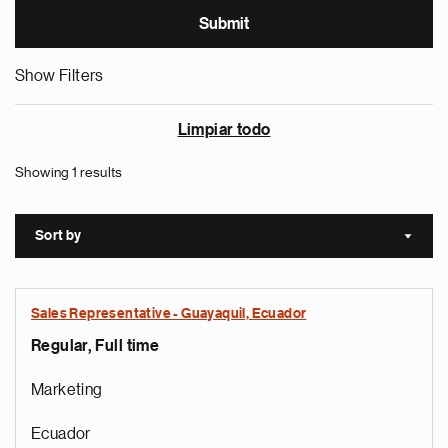
Show Filters
Limpiar todo
Showing 1 results
Sort by
Sort a
Sales Representative - Guayaquil, Ecuador
Regular, Full time
Marketing
Ecuador