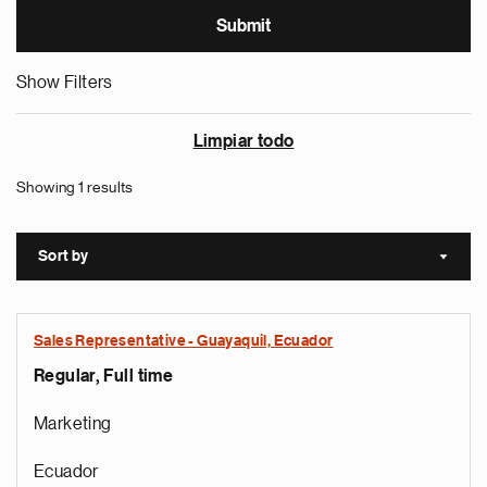
Show Filters
Limpiar todo
Showing 1 results
Sort by
Sort a
Sales Representative - Guayaquil, Ecuador
Regular, Full time
Marketing
Ecuador