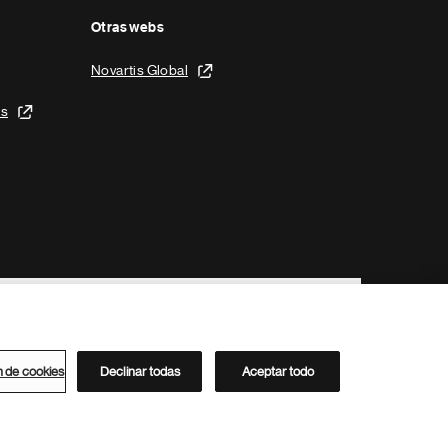
Otras webs
Novartis Global
is
n de cookies
Declinar todas
Aceptar todo
Directorio de Novartis
Este sitio está dirigido al público del clúster ACC