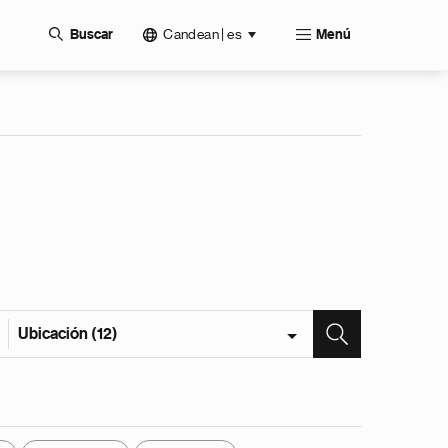
Candean | es
Buscar
Menú
Ubicación (12)