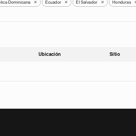
lica Dominicana
Ecuador
El Salvador
Honduras
X
X
X
Ubicación
Sitio
scendente