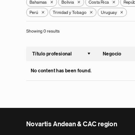
Bahamas
Bolivia
Costa Rica
Repúb
X
X
X
Perú
Trinidad y Tobago
Uruguay
X
X
X
Showing 0 results
Título profesional
Negocio
Ordenar a
No content has been found.
Novartis Andean & CAC region