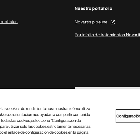
Nuestro portafolio
e noticias
Novartis pipeline
Portafolio de tratamientos Novart
Footer Site Search
b: las cookies de rendimiento nos muestran cómo utiliza
okies de orientación nos ayudan a compartir contenido
Configuració
 todas las cookies, seleccione "Configuración de
para utilizar solo las cookies estrictamente necesarias.
Configuración de cookies
Mapa del sitio
 el enlace de configuración de cookies en la página