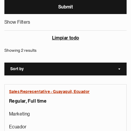
Show Filters
Limpiar todo
Showing 2 results
Sort by
Sort a
Sales Representative - Guayaquil, Ecuador
Regular, Full time
Marketing
Ecuador