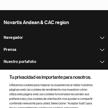
Novartis Andean & CAC region
Navegador
Prensa
Nuestro portafolio
Otras webs
Tu privacidad es importante para nosotros.
Utilizamos cookies para mejorar su experiencia al visitar nuestras
Footer Site Search
páginas web: las cookies de rendimiento nos muestran cómo
utiliza esta página web, las cookies funcionales recuerdan sus
preferencias y las cookies de orientación nos ayudan a compartir
contenido relevante para usted. Seleccione: "Aceptar todo" para
dar su consentimiento a todas las cookies, seleccione